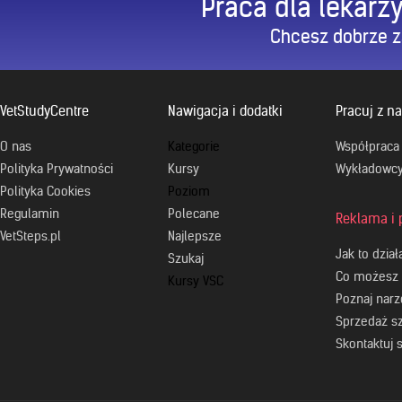
Praca dla lekarzy
Chcesz dobrze z
VetStudyCentre
Nawigacja i dodatki
Pracuj z n
O nas
Kategorie
Współpraca
Polityka Prywatności
Kursy
Wykładowc
Polityka Cookies
Poziom
Regulamin
Polecane
Reklama i
VetSteps.pl
Najlepsze
Jak to dział
Szukaj
Co możesz
Kursy VSC
Poznaj narz
Sprzedaż s
Skontaktuj 